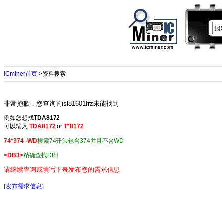
ICminer首页
>资料搜索
非常抱歉，您查询的isl81601frz未能找到
例如您想找
TDA8172
可以输入
TDA8172
or
T*8172
74*374 -WD
搜索74开头包含374并且不含WD
<DB3>
精确查找DB3
请继续查询或填写下表发布您的需求信息
[发布需求信息]