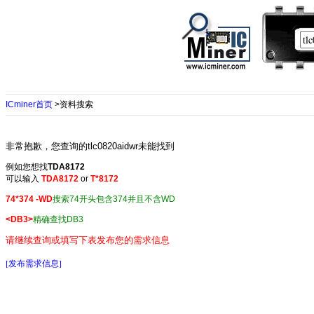
ICminer首页
>资料搜索
非常抱歉，您查询的tlc0820aidwr未能找到
例如您想找
TDA8172
可以输入
TDA8172
or
T*8172
74*374 -WD
搜索74开头包含374并且不含WD
<DB3>
精确查找DB3
请继续查询或填写下表发布您的需求信息
[发布需求信息]