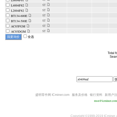
L6004F61
ST
L4004F82
ST
L2004F82
ST
BT134-600E
ST
BT134-500E
ST
AC03FGM
ST
AC03DGM
全选
Total 
Sear
盛明零件网 ICminer.com
服务及价格
银行资料
新用户
msn@icminer.com
Copyright ©1999-2019 ICminer, Al