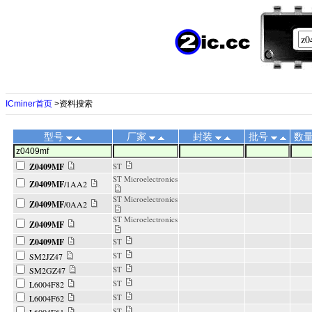
ICminer首页
>资料搜索
型号
厂家
封装
批号
数
Z0409MF
ST
ST Microelectronics
Z0409MF
/1AA2
ST Microelectronics
Z0409MF
/0AA2
ST Microelectronics
Z0409MF
Z0409MF
ST
ST
SM2JZ47
ST
SM2GZ47
ST
L6004F82
ST
L6004F62
ST