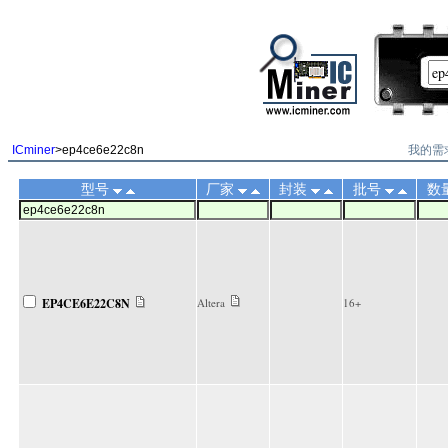
||
我的需
ICminer
>ep4ce6e22c8n
型号
厂家
封装
批号
数
EP4CE6E22C8N
Altera
16+