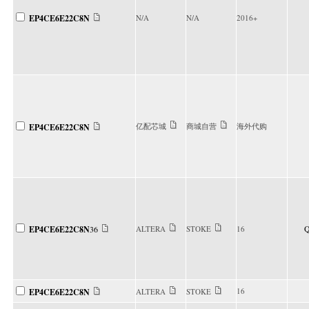
EP4CE6E22C8N
N/A
N/A
2016+
亿配芯城
商城自营
海外代购
EP4CE6E22C8N
Q
EP4CE6E22C8N
36
ALTERA
STOKE
16
16
EP4CE6E22C8N
ALTERA
STOKE