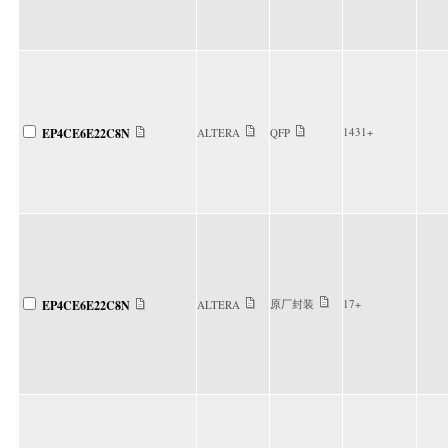
1431+
EP4CE6E22C8N
ALTERA
QFP
原厂封装
17+
EP4CE6E22C8N
ALTERA