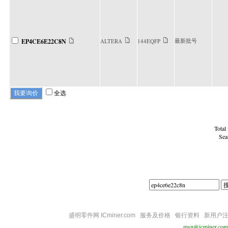
最新批号
EP4CE6E22C8N
ALTERA
144EQFP
全选
Total
Sea
盛明零件网 ICminer.com
服务及价格
银行资料
新用户
msn@icminer.com