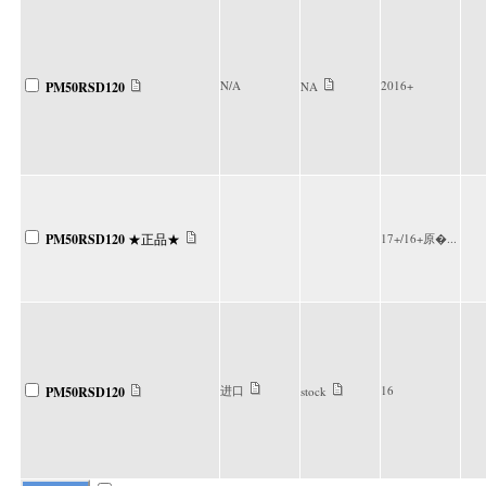
N/A
2016+
PM50RSD120
NA
PM50RSD120
★正品★
17+/16+原�...
进口
16
PM50RSD120
stock