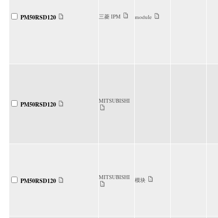
三菱 IPM
PM50RSD120
module
MITSUBISHI
PM50RSD120
MITSUBISHI
模块
PM50RSD120