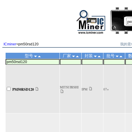
||
我的需
ICminer
>pm50rsd120
型号
厂家
封装
批号
MITSUBISHI
PM50RSD120
IPM
07+