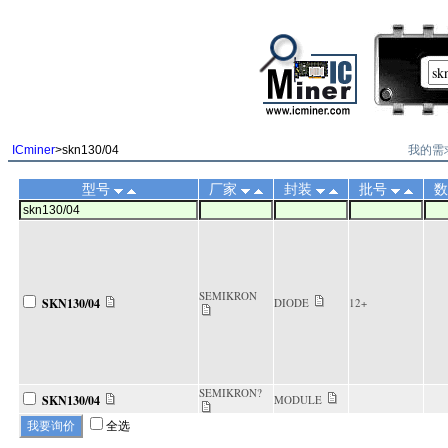
||
我的需
ICminer
>skn130/04
型号
厂家
封装
批号
数
SEMIKRON
SKN130/04
DIODE
12+
SEMIKRON?
SKN130/04
MODULE
全选