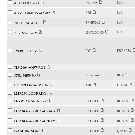
N/A
AS431ARTR-G1
DIODES
N/A
ADM7150ACPZ-4.5-R2
ADI
N/A
9DBU0541AKILF
RENESAS
N/A
93LC56C-E/SN
MICROCHIP
IDT
FBGA256
TSI384-133ILV
TLV2464AQPWRQ1
SS02-0B00-00
Broadcom
BGA
LT3032EDE-5#TRPBF
ADI
DFN14
LMR23615QDRRRQ1
LFXP2-8E-5FTN256C
LATTICE
BGA256
LCMXO2-7000HC-4FG484
LATTICE
BGA484
LCMXO2-4000HC-4FTG25
LATTICE
BGA256
L-ASC10-1SG48I
LATTICE
QFN48