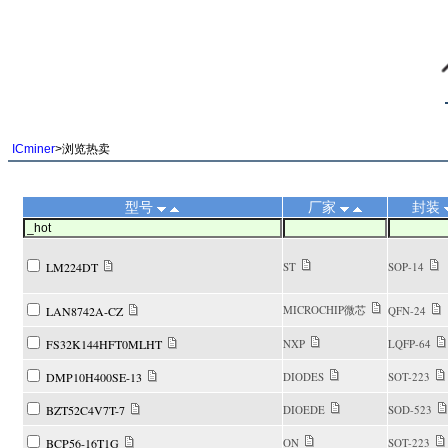
||
ICminer
>浏览热卖
型号
厂家
封装
LM224DT
ST
SOP-14
MICROCHIP微芯
LAN8742A-CZ
QFN-24
FS32K144HFT0MLHT
NXP
LQFP-64
DMP10H400SE-13
DIODES
SOT-223
BZT52C4V7T-7
DIOEDE
SOD-523
BCP56-16T1G
ON
SOT-223