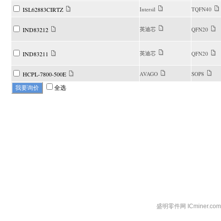
ISL62883CIRTZ
Intersil
TQFN40
英迪芯
IND83212
QFN20
英迪芯
IND83211
QFN20
HCPL-7800-500E
AVAGO
SOP8
全选
盛明零件网 ICminer.c