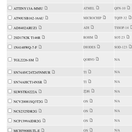
ATTINY13A-MMU
ATMEL
QFN-10
AT90USB162-16AU
MICROCHIP
TQFP-32
AD8402ARUZ1
ADI
TSSOP-14
2SD1782K T146R
ROHM
SOT-23
1N4148WQ-7-F
DIODES
SOD-123
QORVO
N/A
TGL2226-SM
N/A
SN74AVC24T245NMUR
TI
N/A
SN74AHCT14NSR
TI
芯科
N/A
SLWSTK6222A
N/A
NCV20081SQ3T2G
ON
N/A
NCS2325DR2G
ON
N/A
NCP1399AIDR2G
ON
N/A
MCH5908H-TL-E
ON