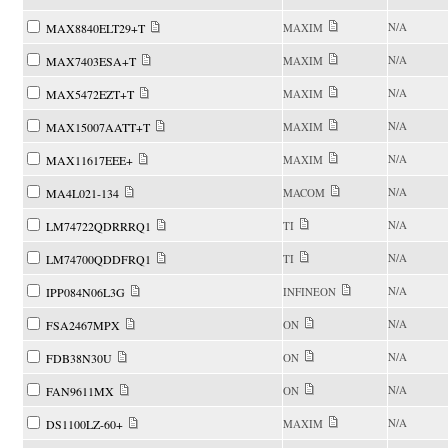
N/A
MAX8840ELT29+T
MAXIM
N/A
MAX7403ESA+T
MAXIM
N/A
MAX5472EZT+T
MAXIM
N/A
MAX15007AATT+T
MAXIM
N/A
MAX11617EEE+
MAXIM
N/A
MA4L021-134
MACOM
N/A
LM74722QDRRRQ1
TI
N/A
LM74700QDDFRQ1
TI
N/A
IPP084N06L3G
INFINEON
N/A
FSA2467MPX
ON
N/A
FDB38N30U
ON
N/A
FAN9611MX
ON
N/A
DS1100LZ-60+
MAXIM