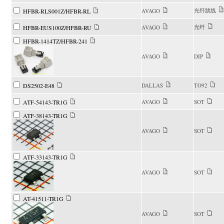
光纤跳线
HFBR-RLS001Z/HFBR-RL
AVAGO
光纤
HFBR-EUS100Z/HFBR-RU
AVAGO
HFBR-1414TZ/HFBR-241
AVAGO
DIP
DS2502-E48
DALLAS
TO92
ATF-54143-TR1G
AVAGO
SOT
ATF-38143-TR1G
AVAGO
SOT
ATF-33143-TR1G
AVAGO
SOT
AT-41511-TR1G
AVAGO
SOT