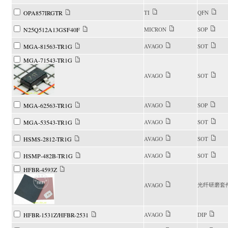
OPA857IRGTR
TI
QFN
N25Q512A13GSF40F
MICRON
SOP
MGA-81563-TR1G
AVAGO
SOT
MGA-71543-TR1G
AVAGO
SOT
MGA-62563-TR1G
AVAGO
SOP
MGA-53543-TR1G
AVAGO
SOT
HSMS-2812-TR1G
AVAGO
SOT
HSMP-482B-TR1G
AVAGO
SOT
HFBR-4593Z
光纤研磨套
AVAGO
HFBR-1531Z/HFBR-2531
AVAGO
DIP