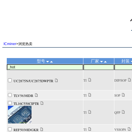
||
ICminer
>浏览热卖
型号
厂家
封装
TI
DIP/SOP
UC2875N/UC2875DWPTR
TLV5638IDR
TI
SOP
TL16C550CIPTR
TI
QFP
REF5030IDGKR
TI
VSSOP8