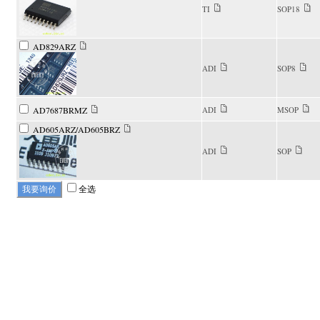
TI
SOP18
AD829ARZ
ADI
SOP8
AD7687BRMZ
ADI
MSOP
AD605ARZ/AD605BRZ
ADI
SOP
全选