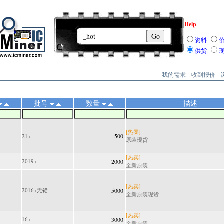
Help
资料
供货
我的需求
收到报价
批号
数量
描述
[热卖]
500
21+
原装现货
[热卖]
2019+
2000
全新原装
[热卖]
2016+无铅
5000
全新原装现货
[热卖]
16+
3000
全新原装