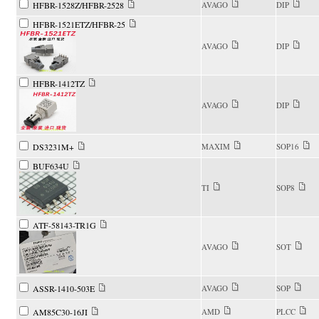
HFBR-1528Z/HFBR-2528
AVAGO
DIP
HFBR-1521ETZ/HFBR-25
AVAGO
DIP
HFBR-1412TZ
AVAGO
DIP
DS3231M+
MAXIM
SOP16
BUF634U
TI
SOP8
ATF-58143-TR1G
AVAGO
SOT
ASSR-1410-503E
AVAGO
SOP
AM85C30-16JI
AMD
PLCC