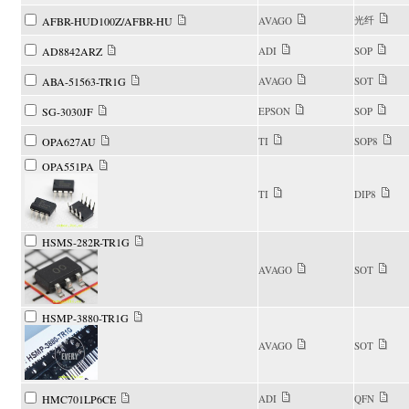
光纤
AFBR-HUD100Z/AFBR-HU
AVAGO
AD8842ARZ
ADI
SOP
ABA-51563-TR1G
AVAGO
SOT
SG-3030JF
EPSON
SOP
OPA627AU
TI
SOP8
OPA551PA
TI
DIP8
HSMS-282R-TR1G
AVAGO
SOT
HSMP-3880-TR1G
AVAGO
SOT
HMC701LP6CE
ADI
QFN