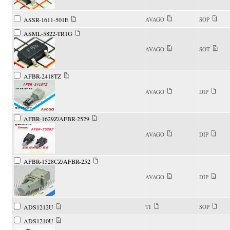
ASSR-1611-501E
AVAGO
SOP
ASML-5822-TR1G
AVAGO
SOT
AFBR-2418TZ
AVAGO
DIP
AFBR-1629Z/AFBR-2529
AVAGO
DIP
AFBR-1528CZ/AFBR-252
AVAGO
DIP
ADS1212U
TI
SOP
ADS1210U