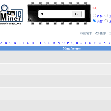
Help
资料
供货
我的需求
收到报价
A
B
C
D
E
F
G
H
I
J
K
L
M
N
O
P
Q
R
S
T
U
V
W
X
Y
Manufacturer