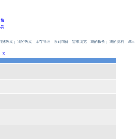
价格
现货
浏览热卖
我的热卖
库存管理
收到询价
需求浏览
我的报价
我的资料
退出
|
|
Z