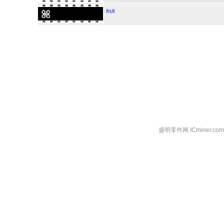
8x8
盛明零件网 ICminer.c