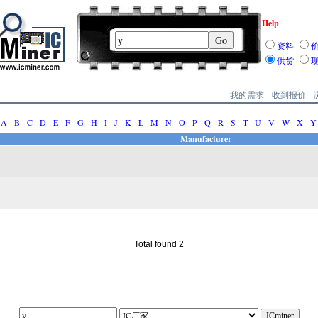
Help
资料
供货
我的需求
收到报价
A
B
C
D
E
F
G
H
I
J
K
L
M
N
O
P
Q
R
S
T
U
V
W
X
Y
Manufacturer
Total found 2
||||