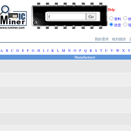
Help
资料
供货
我的需求
收到报价
A
B
C
D
E
F
G
H
I
J
K
L
M
N
O
P
Q
R
S
T
U
V
W
X
Y
Manufacturer