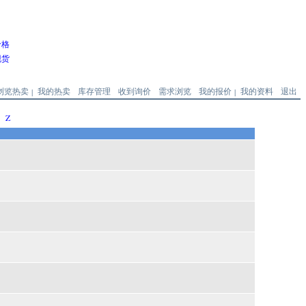
价格
现货
浏览热卖
我的热卖
库存管理
收到询价
需求浏览
我的报价
我的资料
退出
|
|
Z