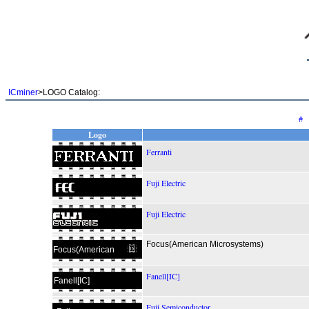
ICminer
>LOGO Catalog:
#
Logo
Ferranti
Fuji Electric
Fuji Electric
Focus(American Microsystems)
Focus(American
Fanell[IC]
Fanell[IC]
Fuji Semiconductor