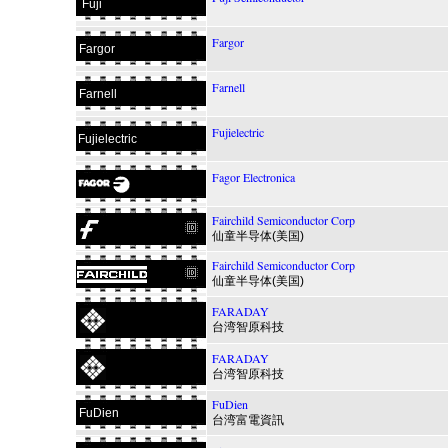
Fuji
Fargor
Fargor
Farnell
Farnell
Fujielectric
Fujielectric
Fagor Electronica
Fairchild Semiconductor Corp
仙童半导体(美国)
Fairchild Semiconductor Corp
仙童半导体(美国)
FARADAY
台湾智原科技
FARADAY
台湾智原科技
FuDien
FuDien
台湾富電資訊