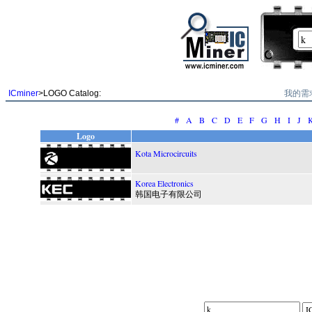
我的需
ICminer
>LOGO Catalog:
#
A
B
C
D
E
F
G
H
I
J
Logo
Kota Microcircuits
Korea Electronics
韩国电子有限公司