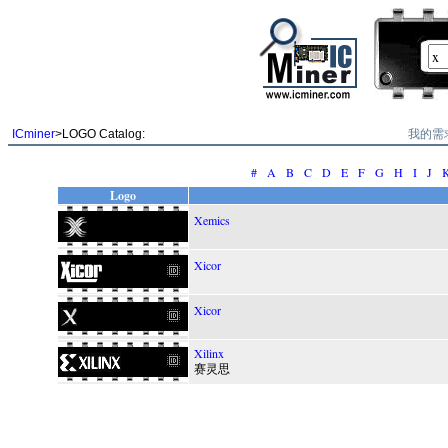
我的需
ICminer
>LOGO Catalog:
#
A
B
C
D
E
F
G
H
I
J
Logo
Xemics
Xicor
Xicor
Xilinx
赛灵思